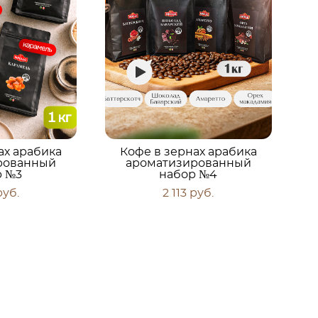
ах арабика
Кофе в зернах арабика
рованный
ароматизированный
р №3
набор №4
pуб.
2 113 pуб.