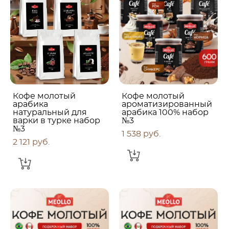
Кофе молотый
Кофе молотый
арабика
ароматизированный
натуральный для
арабика 100% набор
варки в турке набор
№3
№3
1 538 pуб.
2 121 pуб.