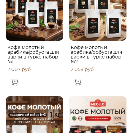
Кофе молотый
Кофе молотый
арабика/робуста для
арабика/робуста для
варки в турке набор
варки в турке набор
№1
№2
2 007 pуб.
2 058 pуб.